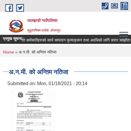
Skip to main content
लालझाडी गाउँपालिका
सुदूरपश्चिम प्रदेश ,कंचनपुर
प्रमुख सूचना::
र सेवामा कार्यरत कर्मचारीहरुको कार्य सम्पादन मुल्याङ्कन तथा अवधिको लागि करार सम्झौता 
You are here
Home
» अ.न.मी. को अन्तिम नतिजा
अ.न.मी. को अन्तिम नतिजा
Submitted on:
Mon, 01/18/2021 - 20:14