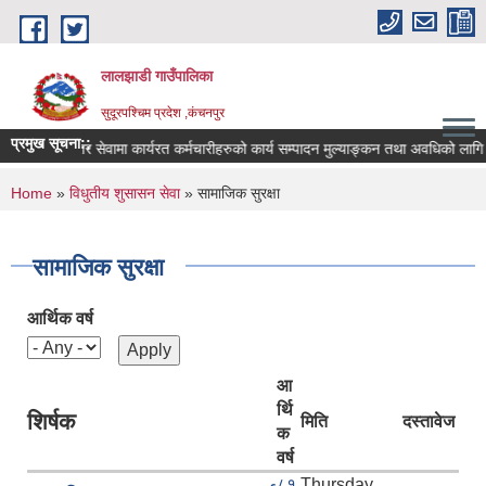
Skip to main content
लालझाडी गाउँपालिका
सुदूरपश्चिम प्रदेश ,कंचनपुर
प्रमुख सूचना::
करार सेवामा कार्यरत कर्मचारीहरुको कार्य सम्पादन मुल्याङ्कन तथा अवधिको लागि 
You are here
Home
»
विधुतीय शुसासन सेवा
» सामाजिक सुरक्षा
सामाजिक सुरक्षा
आर्थिक वर्ष
आ
र्थि
शिर्षक
मिति
दस्तावेज
क
वर्ष
८१
Thursday,