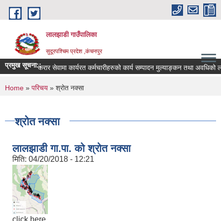
Skip to main content
लालझाडी गाउँपालिका
सुदूरपश्चिम प्रदेश ,कंचनपुर
प्रमुख सूचना::
करार सेवामा कार्यरत कर्मचारीहरुको कार्य सम्पादन मुल्याङ्कन तथा अवधिको ल
You are here
Home
»
परिचय
» श्रोत नक्सा
श्रोत नक्सा
लालझाडी गा.पा. को श्रोत नक्सा
मिति:
04/20/2018 - 12:21
click here