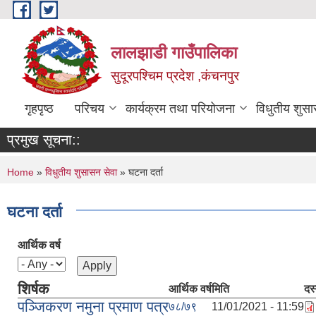
Skip to main content
लालझाडी गाउँपालिका
सुदूरपश्चिम प्रदेश ,कंचनपुर
गृहपृष्ठ
परिचय
कार्यक्रम तथा परियोजना
विधुतीय शुसा
प्रमुख सूचना::
You are here
Home
»
विधुतीय शुसासन सेवा
» घटना दर्ता
घटना दर्ता
आर्थिक वर्ष
शिर्षक
आर्थिक वर्ष
मिति
दस
पञ्जिकरण नमुना प्रमाण पत्र
७८/७९
11/01/2021 - 11:59