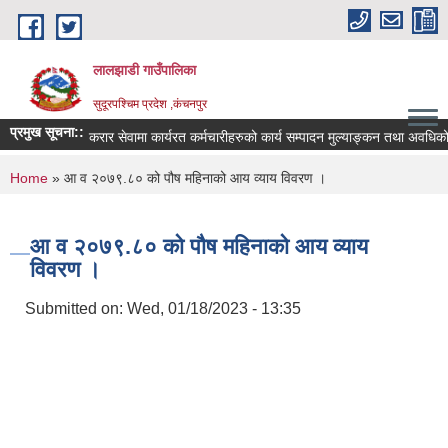
Skip to main content
लालझाडी गाउँपालिका
सुदूरपश्चिम प्रदेश ,कंचनपुर
प्रमुख सूचना::
करार सेवामा कार्यरत कर्मचारीहरुको कार्य सम्पादन मुल्याङ्कन तथा अवधिको
You are here
Home
» आ व २०७९.८० को पौष महिनाको आय व्याय विवरण ।
आ व २०७९.८० को पौष महिनाको आय व्याय
विवरण ।
Submitted on:
Wed, 01/18/2023 - 13:35