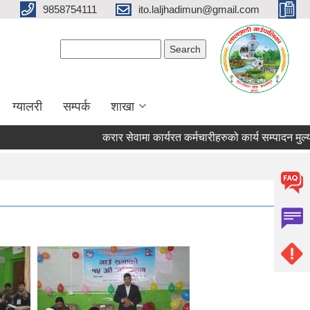
9858754111
ito.laljhadimun@gmail.com
Search form
Search
ग्यालरी
सम्पर्क
शाखा
करार सेवामा कार्यरत कर्मचारीहरुको कार्य सम्पादन मुल