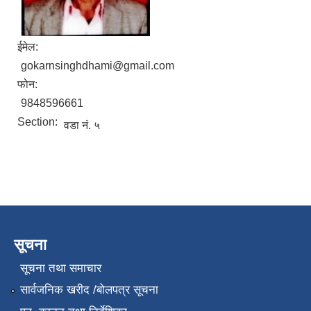
ईमेल:
gokarnsinghdhami@gmail.com
फोन:
9848596661
Section:
वडा नं. ५
सूचना
सूचना तथा समाचार
सार्वजनिक खरीद /बोलपत्र सूचना