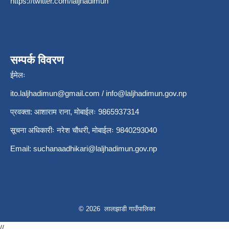
https://twitter.com/laljhadimun
सम्पर्क विवरण
ईमेलः
ito.laljhadimun@gmail.com
/
info@laljhadimun.gov.np
प्रवक्ता: आशाराम राना, मोबाईलः 9865937314
सूचना अधिकारीः नरेश चौधरी, मोबाईलः 9840293040
Email:
suchanaadhikari@laljhadimun.gov.np
© 2026 लालझाडी गाउँपालिका
//