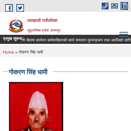
Skip to main content
लालझाडी गाउँपालिका
सुदूरपश्चिम प्रदेश ,कंचनपुर
प्रमुख सूचना::
करार सेवामा कार्यरत कर्मचारीहरुको कार्य सम्पादन मुल्याङ्कन तथा अवधिको लागि
You are here
Home
» गोकरण सिंह धामी
गोकरण सिंह धामी