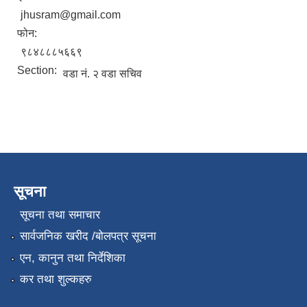
jhusram@gmail.com
फोन:
९८४८८८५६६९
Section:
वडा नं. २ वडा सचिव
सूचना
सूचना तथा समाचार
सार्वजनिक खरीद /बोलपत्र सूचना
एन, कानुन तथा निर्देशिका
कर तथा शुल्कहरु