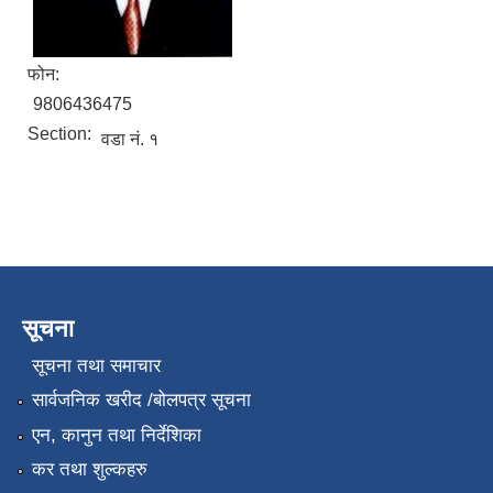
फोन:
9806436475
Section:
वडा नं. १
सूचना
सूचना तथा समाचार
सार्वजनिक खरीद /बोलपत्र सूचना
एन, कानुन तथा निर्देशिका
कर तथा शुल्कहरु