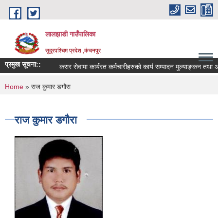
Skip to main content
लालझाडी गाउँपालिका
सुदूरपश्चिम प्रदेश ,कंचनपुर
प्रमुख सूचना::
करार सेवामा कार्यरत कर्मचारीहरुको कार्य सम्पादन मुल्याङ्कन तथा 
You are here
Home
» राज कुमार डगौरा
राज कुमार डगौरा