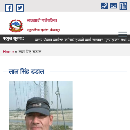
Skip to main content
लालझाडी गाउँपालिका
सुदूरपश्चिम प्रदेश ,कंचनपुर
प्रमुख सूचना::
करार सेवामा कार्यरत कर्मचारीहरुको कार्य सम्पादन मुल्याङ्कन तथा 
You are here
Home
» लाल सिंह डडाल
लाल सिंह डडाल