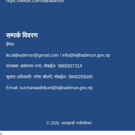
https://twitter.com/laljhadimun
सम्पर्क विवरण
ईमेलः
ito.laljhadimun@gmail.com
/
info@laljhadimun.gov.np
प्रवक्ता: आशाराम राना, मोबाईलः 9865937314
सूचना अधिकारीः नरेश चौधरी, मोबाईलः 9840293040
Email:
suchanaadhikari@laljhadimun.gov.np
© 2026 लालझाडी गाउँपालिका
//