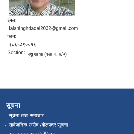
ईमेल:
lalshinghdadal2032@gmail.com
फोन:
९८६५७९००१६
Section:
पशु शाखा (वडा नं. ४/५)
सूचना
सूचना तथा समाचार
सार्वजनिक खरीद /बोलपत्र सूचना