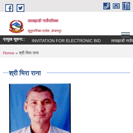
Skip to main content
लालझाडी गाउँपालिका
सुदूरपश्चिम प्रदेश ,कंचनपुर
प्रमुख सूचना::
INVITATION FOR ELECTRONIC BID
लालझाडी गाउँपा
You are here
Home
» श्री भिरा राना
श्री भिरा राना