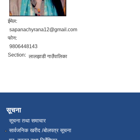
ईमेल:
sapanachyrana12@gmail.com
फोन:
9806448143
Section:
लालझाडी गाउँपालिका
सूचना
सूचना तथा समाचार
सार्वजनिक खरीद /बोलपत्र सूचना