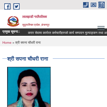
Skip to main content
लालझाडी गाउँपालिका
सुदूरपश्चिम प्रदेश ,कंचनपुर
प्रमुख सूचना::
करार सेवामा कार्यरत कर्मचारीहरुको कार्य सम्पादन मुल्याङ्कन तथा अ
You are here
Home
» श्री सपना चौधरी राना
श्री सपना चौधरी राना