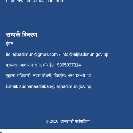
https://twitter.com/laljhadimun
सम्पर्क विवरण
ईमेलः
ito.laljhadimun@gmail.com
/
info@laljhadimun.gov.np
प्रवक्ता: आशाराम राना, मोबाईलः 9865937314
सूचना अधिकारीः नरेश चौधरी, मोबाईलः 9840293040
Email:
suchanaadhikari@laljhadimun.gov.np
© 2026 लालझाडी गाउँपालिका
//