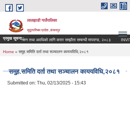
Skip to main content
लालझाडी गाउँपालिका
सुदूरपश्चिम प्रदेश ,कंचनपुर
प्रमुख सूचना::
य सम्पादन मुल्याङ्कन तथा अवधिको लागि करार सम्झौता सम्बन्धी मापदण्ड, २०८३
INVI
You are here
Home
» समुह.समिति दर्ता तथा सञ्चालन काययविधि,२०८१
समुह.समिति दर्ता तथा सञ्चालन काययविधि,२०८१
Submitted on:
Thu, 02/13/2025 - 15:43