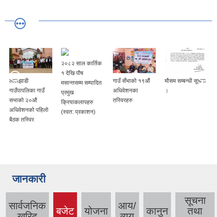
२०८२ साल कार्तिक
१ देखि पौष
लालझाडी
गाउँ सँभाको १९औं
मौसम सम्बन्धी सूचना
मसान्तसम्म सम्पादित
गाउँपापलिका गाउँ
अधिवेशनका
।
प्रमुख
सभाको २०औ
तस्विरहरु
क्रियाकलापहरु
अधिवेशनको पहिलो
(स्वत: प्रकाशन)
बैठक तस्विर
जानकारी
सूचना
सार्वजनिक
आय/
बजेट
योजना
कानुन
तथा
(active
खरिद
व्यय