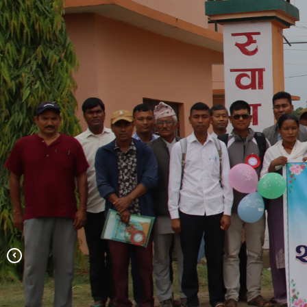
लालझाडी गाउँपालिका
लालझाडी गाउँपापलिका गाउँ सभाको २०औ