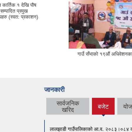
कार्तिक १ देखि पौष
 सम्पादित प्रमुख
पहरु (स्वत: प्रकाशन)
गाउँ सँभाको १९औं अधिवेशनका
जानकारी
सार्वजनिक
बजेट
योज
(active
खरिद
tab)
लालझाडी गाउँपालिकाको आ.व. २०८३।०८४ को