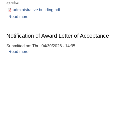
दस्तावेज:
administrative building.pdf
Read more
about INVITATION FOR ELECTRONIC BID (bui
Notification of Award Letter of Acceptance
Submitted on:
Thu, 04/30/2026 - 14:35
Read more
about Notification of Award Letter of Acceptanc