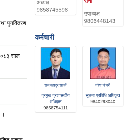
राना
अध्यक्ष
9858745598
उपाध्यक्ष
9806448143
था पुनर्वितरण
कर्मचारी
 २०८३ साल
राज बहादुर सार्की
नरेश चौधरी
प्रमुख प्रशासकीय
सूचना प्रविधि अधिकृत
अधिकृत
9840293040
9858754111
ा ।
काशित सूचना