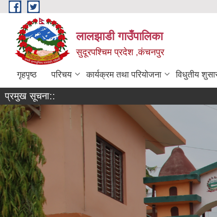
Skip to main content
लालझाडी गाउँपालिका
सुदूरपश्चिम प्रदेश ,कंचनपुर
गृहपृष्ठ
परिचय
कार्यक्रम तथा परियोजना
विधुतीय शुसा
प्रमुख सूचना::